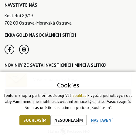
NAVŠTIVTE NÁS
Kostelní 89/13
702 00 Ostrava-Moravská Ostrava
EKKA GOLD NA SOCIÁLNÍCH SÍTÍCH
NOVINKY ZE SVĚTA INVESTIČNÍCH MINCÍ A SLITKŮ
Cookies
Tento e-shop a partneři potřebují Váš
souhlas
k využití jednotlivých dat,
CHCI ODEBÍRAT NOVINKY
aby Vám mimo jiné mohli ukazovat informace týkající se Vašich zájmů.
Souhlas udělíte kliknutím na políčko „Souhlasím“.
SOUHLASÍM
NESOUHLASÍM
NASTAVENÍ
© Ekka Gold 2026 | design:
Graphic House s.r.o.
Běží na
Rocketoo MAX