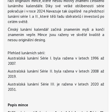
razí originální mince, které nesou motivy znamení čínského
lunárního kalendáře. Díky své velké oblíbenosti série
pokračuje i v roce 2024. Navazuje tak úspěšně na předchozí
lunární série I. a II., které těší řadu sběratelů i investorů po
celém světě.
Čínský lunární kalendář začíná znamením myši a končí
znamením vepře. Mince jsou raženy ve skvělé kvalitě a
nesou originální desing.
Přehled lunárních sérií:
Australská lunární Série I. byla ražena v letech 1996 až
2007.
Australská lunární Série II. byla ražena v letech 2008 až
2019.
Australská lunární Série III. je ražena v letech 2020 až
2031.
Popis mince