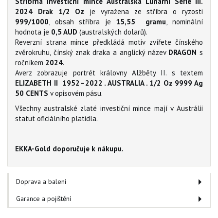
Stříbrná investiční mince Australská Lunární Série III.
2024 Drak 1/2 Oz
je vyražena ze stříbra o ryzosti
999/1000
, obsah stříbra je
15,55
gramu
, nominální
hodnota je
0,5
AUD
(australských dolarů).
Reverzní strana mince předkládá motiv zvířete čínského
zvěrokruhu, čínský znak draka a anglický název
DRAGON
s
ročníkem
2024
.
Averz zobrazuje portrét královny Alžběty II. s textem
ELIZABETH II 1952–2022 . AUSTRALIA . 1/2 Oz 9999 Ag
50 CENTS
v opisovém pásu.
Všechny australské zlaté investiční mince mají v Austrálii
statut oficiálního platidla.
EKKA-Gold doporučuje k nákupu.
Doprava a balení
Garance a pojištění