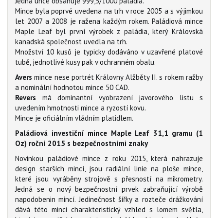
Jedna unce obsahuje 999,5/1000 paládia.
Mince byla poprvé uvedena na trh v roce 2005 a s výjimkou
let 2007 a 2008 je ražena každým rokem. Paládiová mince
Maple Leaf byl první výrobek z paládia, který Královská
kanadská společnost uvedla na trh.
Množství 10 kusů je typicky dodáváno v uzavřené platové
tubě, jednotlivé kusy pak v ochranném obalu.
Avers
mince nese portrét Královny Alžběty II. s rokem ražby
a nominální hodnotou mince 50 CAD.
Revers
má dominantní vyobrazení javorového listu s
uvedením hmotnosti mince a ryzostí kovu.
Mince je oficiálním vládním platidlem.
Paládiová investiční mince Maple Leaf 31,1 gramu (1
Oz) roční 2015 s bezpečnostními znaky
Novinkou paládiové mince z roku 2015, která nahrazuje
design starších mincí, jsou radiální linie na ploše mince,
které jsou vyráběny strojově s přesností na mikrometry.
Jedná se o nový bezpečnostní prvek zabraňující výrobě
napodobenin mincí. Jedinečnost šířky a rozteče drážkování
dává této minci charakteristický vzhled s lomem světla,