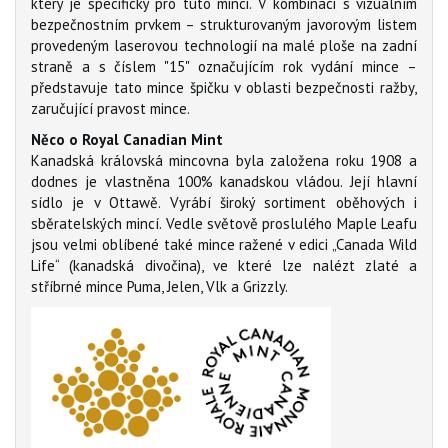
který je specifický pro tuto minci. V kombinaci s vizuálním
bezpečnostním prvkem – strukturovaným javorovým listem
provedeným laserovou technologií na malé ploše na zadní
straně a s číslem "15" označujícím rok vydání mince –
představuje tato mince špičku v oblasti bezpečnosti ražby,
zaručující pravost mince.
Něco o Royal Canadian Mint
Kanadská královská mincovna byla založena roku 1908 a
dodnes je vlastněna 100% kanadskou vládou. Její hlavní
sídlo je v Ottawě. Vyrábí široký sortiment oběhových i
sběratelských mincí. Vedle světově proslulého Maple Leafu
jsou velmi oblíbené také mince ražené v edici „Canada Wild
Life“ (kanadská divočina), ve které lze nalézt zlaté a
stříbrné mince Puma, Jelen, Vlk a Grizzly.