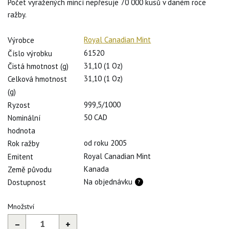
Počet vyražených mincí nepřesuje 70 000 kusů v daném roce
ražby.
Royal Canadian Mint
Výrobce
61520
Číslo výrobku
31,10 (1 Oz)
Čistá hmotnost (g)
31,10 (1 Oz)
Celková hmotnost
(g)
999,5/1000
Ryzost
50 CAD
Nominální
hodnota
od roku 2005
Rok ražby
Royal Canadian Mint
Emitent
Kanada
Země původu
Na objednávku
Dostupnost
Množství
–
+