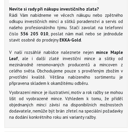
Nevíte si rady při nákupu investičního zlata?
Rádi Vám nabídneme ve věcech nákupu nebo zpětného
odkupu investičních mincí a slitků poradenství a servis od
našeho profesionálního týmu. Stačí zavolat na telefonní
číslo
556 205 010
, poslat nám mail nebo se jednoduše
stavit osobně do prodejny
EKKA-Gold
.
V naší rozsáhlé nabídce naleznete nejen
mince Maple
Leaf
, ale i další zlaté investiční mince a slitky od
mezinárodně renomovaných producentů a mincoven z
celého světa. Obchodujeme pouze s prověřeným zbožím v
prvotřídní kvalitě. Většina nabízeného sortimentu je
připravena skladem k okamžitému odběru.
Vyobrazení mince je ilustrativní, motiv a rok ražby se mohou
lišit od vyobrazené mince. Vzhledem k tomu, že příděl
objednaných mincí závisí na disponibilních možnostech
dodavatele, nemůže být brán zřetel na speciální požadavky
na dodání konkrétního roku ani varianty ražby.