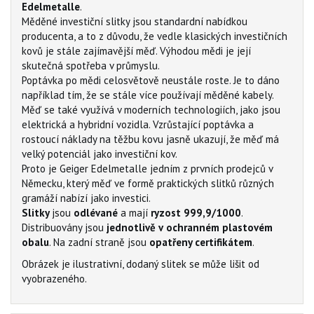
Edelmetalle
.
Měděné investiční slitky jsou standardní nabídkou
producenta, a to z důvodu, že vedle klasických investičních
kovů je stále zajímavější měď. Výhodou mědi je její
skutečná spotřeba v průmyslu.
Poptávka po mědi celosvětově neustále roste. Je to dáno
například tím, že se stále více používají měděné kabely.
Měď se také využívá v moderních technologiích, jako jsou
elektrická a hybridní vozidla. Vzrůstající poptávka a
rostoucí náklady na těžbu kovu jasně ukazují, že měď má
velký potenciál jako investiční kov.
Proto je Geiger Edelmetalle jedním z prvních prodejců v
Německu, který měď ve formě praktických slitků různých
gramáží nabízí jako investici.
Slitky
jsou
odlévané
a mají
ryzost 999,9/1000
.
Distribuovány jsou
jednotlivě v
ochranném plastovém
obalu
. Na zadní straně jsou
opatřeny certifikátem
.
Obrázek je ilustrativní, dodaný slitek se může lišit od
vyobrazeného.