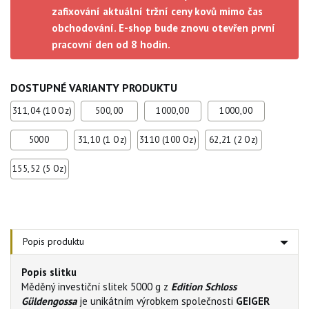
zafixování aktuální tržní ceny kovů mimo čas
obchodování. E-shop bude znovu otevřen první
pracovní den od 8 hodin.
DOSTUPNÉ VARIANTY PRODUKTU
311,04 (10 Oz)
500,00
1000,00
1000,00
5000
31,10 (1 Oz)
3110 (100 Oz)
62,21 (2 Oz)
155,52 (5 Oz)
Popis produktu
Popis slitku
Měděný investiční slitek 5000 g z
Edition Schloss
Güldengossa
je unikátním výrobkem společnosti
GEIGER