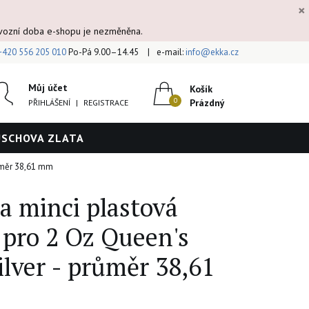
×
ovozní doba e-shopu je nezměněna.
+420 556 205 010
Po-Pá 9.00–14.45
e-mail:
info@ekka.cz
Můj účet
Košík
Prázdný
PŘIHLÁŠENÍ
|
REGISTRACE
ÚSCHOVA ZLATA
růměr 38,61 mm
a minci plastová
 pro 2 Oz Queen's
ilver - průměr 38,61