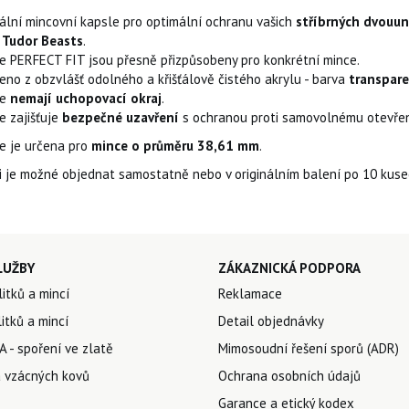
nální mincovní kapsle pro optimální ochranu vašich
stříbrných dvouun
 Tudor Beasts
.
e PERFECT FIT jsou přesně přizpůsobeny pro konkrétní mince.
eno z obzvlášť odolného a křišťálově čistého akrylu - barva
transpare
le
nemají uchopovací okraj
.
e zajišťuje
bezpečné uzavření
s ochranou proti samovolnému otevřen
e je určena pro
mince o průměru 38,61 mm
.
i je možné objednat samostatně nebo v originálním balení po 10 kuse
LUŽBY
ZÁKAZNICKÁ PODPORA
litků a mincí
Reklamace
itků a mincí
Detail objednávky
 - spoření ve zlatě
Mimosoudní řešení sporů (ADR)
 vzácných kovů
Ochrana osobních údajů
Garance a etický kodex