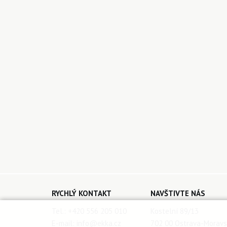
RYCHLÝ KONTAKT
NAVŠTIVTE NÁS
Tel.:
+420 556 205 010
Kostelní 89/13
E-mail:
info@ekka.cz
702 00 Ostrava-Moravs