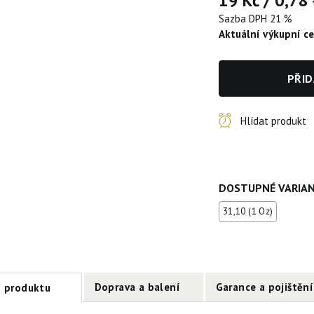
19 Kč
/
0,78
Sazba DPH 21 %
Aktuální výkupní c
PŘID
Hlídat produkt
DOSTUPNÉ VARIA
31,10 (1 Oz)
Doprava a balení
Garance a pojištění
s produktu