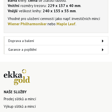
Barva
knihy:
černá
se zlatou ražbou.
Vnitřní
rozměry trezoru:
229 x 137 x 40 mm
.
Vnější
velikost knihy:
240 x 155 x 55 mm
.
Vhodné pro uložení cenností jako např. investičních mincí
Wiener Philharmoniker
nebo
Maple Leaf
.
Doprava a balení
Garance a pojištění
NAŠE SLUŽBY
Prodej slitků a mincí
Výkup slitků a mincí