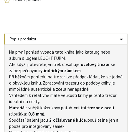
Popis produktu
Na první pohled vypadá tato kniha jako katalog nebo
album s logem LEUCHTTURM.
Ale když ji otevřete, vnitřek obsahuje
ocelový trezor
se
zabezpečeným
cylindrickým zámkem
.
Při běžném pohledu na trezor lze předpokládat, že se jedná
o obvyklou knihu. Zpracování trezoru do podoby knihy je
mimořádně autentické a zcela nenápadné.
Vzhledem k relativně malé velikosti knihy je tento trezor
ideální na cesty.
Materiál
: vnější koženkový potah, vnitřní
trezor z oceli
(tloušťka:
0,8 mm
).
Součástí balení jsou
2 očíslované klíče
, použitelné jen a
pouze pro integrovaný zámek.