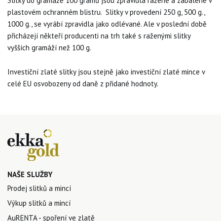
Slitky do gramáže 100 gramů jsou zpravidla ražené a zabalené v
plastovém ochranném blistru. Slitky v provedení 250 g, 500 g.,
1000 g., se vyrábí zpravidla jako odlévané. Ale v poslední době
přicházejí někteří producenti na trh také s raženými slitky
vyšších gramáží než 100 g.
Investiční zlaté slitky jsou stejně jako investiční zlaté mince v
celé EU osvobozeny od daně z přidané hodnoty.
NAŠE SLUŽBY
Prodej slitků a mincí
Výkup slitků a mincí
AuRENTA - spoření ve zlatě