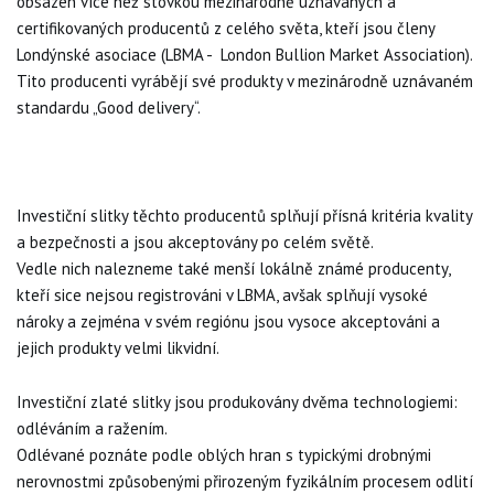
obsazen více než stovkou mezinárodně uznávaných a
certifikovaných producentů z celého světa, kteří jsou členy
Londýnské asociace (LBMA - London Bullion Market Association).
Tito producenti vyrábějí své produkty v mezinárodně uznávaném
standardu „Good delivery“.
Investiční slitky těchto producentů splňují přísná kritéria kvality
a bezpečnosti a jsou akceptovány po celém světě.
Vedle nich nalezneme také menší lokálně známé producenty,
kteří sice nejsou registrováni v LBMA, avšak splňují vysoké
nároky a zejména v svém regiónu jsou vysoce akceptováni a
jejich produkty velmi likvidní.
Investiční zlaté slitky jsou produkovány dvěma technologiemi:
odléváním a ražením.
Odlévané poznáte podle oblých hran s typickými drobnými
nerovnostmi způsobenými přirozeným fyzikálním procesem odlití