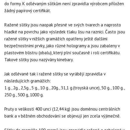
do formy. K odlévaným slitkům není zpravidla výrobcem přiložen
žádný papírový certifikát.
Ražené slitky jsou naopak přesné ve svých tvarech a naprosto
hladké na povrchu jako výsledek tlaku lisu na raznici. Často jsou
ražené slitky v nižších gramážích opatřeny ještě dalšími
bezpečnostními prvky, jako různé hologramy a jsou zabaleny v
plastovém blistru (obalu), který plní současně i roli certifikátu.
Takové slitky jsou nazývány kinebary.
Jak odlévané tak i ražené slitky se vyrábějí zpravidla v
následujících gramážích:
1 g., 2g., 2,5g., 5 g., 10 g., 20g., 31,1 g.(troyská unce), 50 g., 100 g.,
250 g., 500 g, 1000 g.
Pruty o velikosti 400 uncí (12,44 kg) jsou doménou centrálních
bank a v běžném obchodování se objevují jen zcela výjimečně.