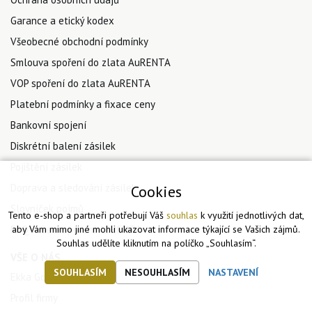
Garance a etický kodex
Všeobecné obchodní podmínky
Smlouva spoření do zlata AuRENTA
VOP spoření do zlata AuRENTA
Platební podmínky a fixace ceny
Bankovní spojení
Diskrétní balení zásilek
Pojištění zásilek
Doprava a sledování zásilek
Cookies
Slovníček pojmů
Tento e-shop a partneři potřebují Váš
souhlas
k využití jednotlivých dat,
FAQ - vše o spoření AuRENTA
aby Vám mimo jiné mohli ukazovat informace týkající se Vašich zájmů.
Souhlas udělíte kliknutím na políčko „Souhlasím“.
VŠE O NÁS
SOUHLASÍM
NESOUHLASÍM
NASTAVENÍ
Ekka Gold Blog
Profil firmy