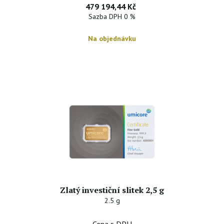
479 194,44 Kč
provedení 250 g, 500 g, 1000 g, se vyrábí zpravidla jako
Sazba DPH 0 %
odlévané.
Na objednávku
Investiční zlaté slitky jsou stejně jako investiční zlaté mince
v celé EU osvobozeny od daně z přidané hodnoty.
Investiční zlaté slitky u nás můžete nakoupit on-line, na
prodejně, nebo rovněž formou
spoření do zlata AuRENTA
.
Samozřejmostí je garance výkupu u nás nakoupeného zlata za
aktuální burzovní cenu. Vykupujeme i další zlaté investiční slitky
i zlaté investiční mince s možností okamžité výplaty v hotovosti.
Zlatý investiční slitek 2,5 g
2.5 g
Cena s DPH