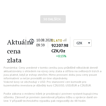
30 DALŠÍCH...
Aktuální
10.08.2026
ZLATO
CZK
92207.98
09:39
cena
CZK/Oz
+0.13%
zlata
Poznámka: Ceny uvedené v tomto ceníku jsou průběžně několikrát denně
aktualizovány s ohledem na vývoj ceny zlata a stříbra na světových trzích a
jsou platné, když je eshop otevřen. Mimo provozní dobu jsou ceny pouze
informativní a nelze provádět on-line objednávky.
Vzácné kovy se obchodují v USD. Pro stanovení cen komodit pro
tuzemského investora je důležitý kurz CZK/USD, USD/EUR a CZK/EUR.
Podle zákona o evidenci tržeb je prodávající povinen vystavit kupujícímu
účtenku. Zároveň je povinen zaevidovat přijatou tržbu u správce daně on-
line. V případě technického výpadku pak nejpozději do 48 hodin.