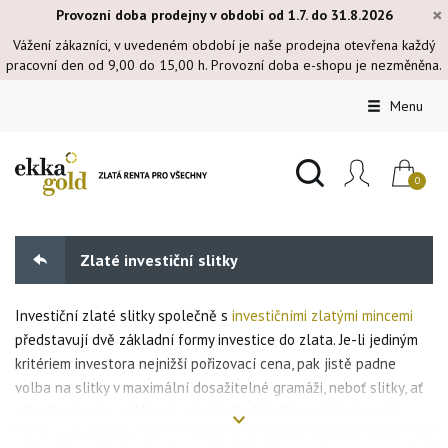
×
Provozní doba prodejny v období od 1.7. do 31.8.2026
Vážení zákazníci, v uvedeném období je naše prodejna otevřena každý
pracovní den od 9,00 do 15,00 h. Provozní doba e-shopu je nezměněna.
Menu
Zlaté investiční slitky
Investiční zlaté slitky společně s
investičními zlatými mincemi
představují dvě základní formy investice do zlata. Je-li jediným
kritériem investora nejnižší pořizovací cena, pak jistě padne
volba na slitky v maximální dosažitelné gramáži, neboť slitky, ať
už ražené nebo odlévané, obsahují z hlediska nákladovosti
výroby nižší přidanou hodnotu, než zlaté investiční mince, tudíž