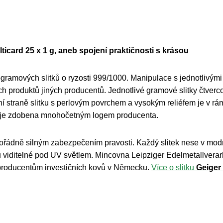
lticard 25 x 1 g, aneb spojení praktičnosti s krásou
gramových slitků o ryzosti 999/1000. Manipulace s jednotlivými 
h produktů jiných producentů. Jednotlivé gramové slitky čtverc
í straně slitku s perlovým povrchem a vysokým reliéfem je v
je zdobena mnohočetným logem producenta.
mořádně silným zabezpečením pravosti. Každý slitek nese v modré
ou viditelné pod UV světlem. Mincovna Leipziger Edelmetallvera
producentům investičních kovů v Německu.
Více o slitku
Geiger 