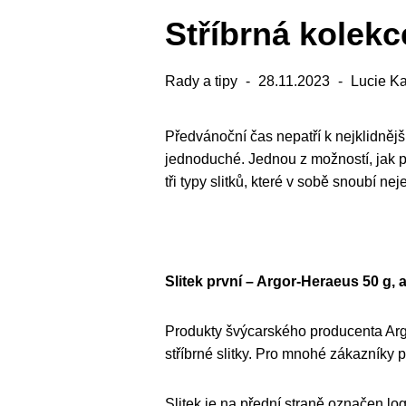
Stříbrná kolekc
Rady a tipy
28.11.2023
Lucie Ka
Předvánoční čas nepatří k nejklidnějš
jednoduché. Jednou z možností, jak př
tři typy slitků, které v sobě snoubí n
Slitek první – Argor-Heraeus 50 g, 
Produkty švýcarského producenta Argo
stříbrné slitky. Pro mnohé zákazníky p
Slitek je na přední straně označen lo