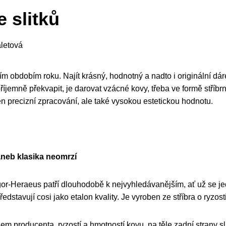
e slitků
letová
ím obdobím roku. Najít krásný, hodnotný a nadto i originální d
íjemně překvapit, je darovat vzácné kovy, třeba ve formě stříbr
ejen precizní zpracování, ale také vysokou estetickou hodnotu.
aneb klasika neomrzí
r-Heraeus patří dlouhodobě k nejvyhledávanějším, ať už se jedn
ředstavují cosi jako etalon kvality. Je vyroben ze stříbra o ryzos
gem producenta, ryzostí a hmotností kovu, na těle zadní strany s