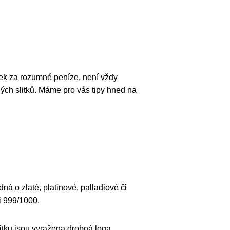
árek za rozumné peníze, není vždy
ných slitků. Máme pro vás tipy hned na
á o zlaté, platinové, palladiové či
ti 999/1000.
litku jsou vyražena drobná loga