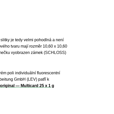
slitky je tedy velmi pohodlná a není
ového tvaru mají rozměr 10,60 x 10,60
 rámečku vyobrazen zámek (SCHLOSS)
m poli individuální fluorescentní
rbeitung GmbH (LEV) patří k
original — Multicard 25 x 1 g