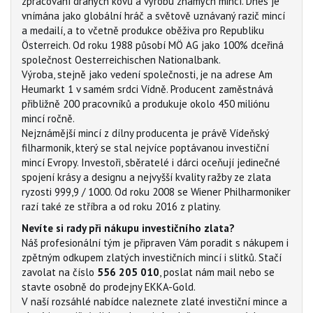
zpracování drahých kovů a výrobu známých mincí. Dnes je
vnímána jako globální hráč a světově uznávaný razič mincí
a medailí, a to včetně produkce oběživa pro Republiku
Österreich. Od roku 1988 působí MÖ AG jako 100% dceřiná
společnost Oesterreichischen Nationalbank.
Výroba, stejně jako vedení společnosti, je na adrese Am
Heumarkt 1 v samém srdci Vídně. Producent zaměstnává
přibližně 200 pracovníků a produkuje okolo 450 miliónu
mincí ročně.
Nejznámější mincí z dílny producenta je právě Vídeňský
filharmonik, který se stal nejvíce poptávanou investiční
mincí Evropy. Investoři, sběratelé i dárci oceňují jedinečné
spojení krásy a designu a nejvyšší kvality ražby ze zlata
ryzosti 999,9 / 1000. Od roku 2008 se Wiener Philharmoniker
razí také ze stříbra a od roku 2016 z platiny.
Nevíte si rady při nákupu investičního zlata?
Náš profesionální tým je připraven Vám poradit s nákupem i
zpětným odkupem zlatých investičních mincí i slitků. Stačí
zavolat na číslo
556 205 010
, poslat nám mail nebo se
stavte osobně do prodejny EKKA-Gold.
V naší rozsáhlé nabídce naleznete zlaté investiční mince a