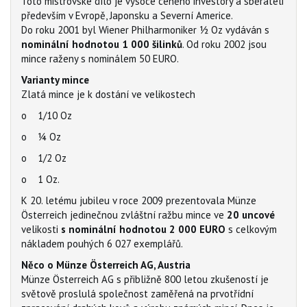
Toto mistrovské dílo je vysoce ceněno investory a sběrateli
především v Evropě, Japonsku a Severní Americe.
Do roku 2001 byl Wiener Philharmoniker ½ Oz vydáván s
nominální hodnotou 1 000 šilinků
. Od roku 2002 jsou
mince raženy s nominálem 50 EURO.
Varianty mince
Zlatá mince je k dostání ve velikostech
o 1/10 Oz
o ¼ Oz
o 1/2 Oz
o 1 Oz.
K 20. letému jubileu v roce 2009 prezentovala Münze
Österreich jedinečnou zvláštní ražbu mince ve
20 uncové
velikosti
s nominální hodnotou 2 000 EURO
s celkovým
nákladem pouhých 6 027 exemplářů.
Něco o Münze Österreich AG, Austria
Münze Österreich AG s přibližně 800 letou zkušeností je
světově proslulá společnost zaměřená na prvotřídní