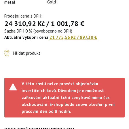
Gold
metal
Prodejní cena s DPH:
24 310,92 Kč
/
1 001,78 €
Sazba DPH 0 % (osvobozeno od DPH)
Aktuální výkupní cena
21 775,56 Kč
/
897,30 €
Hlídat produkt
V této chvíli nelze provést objednávku
investičních kovů. Důvodem je nemožnost
zafixování aktuální tržní ceny kovů mimo čas
obchodování. E-shop bude znovu otevřen první
pracovní den od 8 hodin.