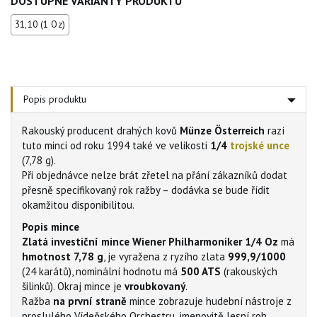
DOSTUPNÉ VARIANTY PRODUKTU
31,10 (1 Oz)
Popis produktu
Rakouský producent drahých kovů
Münze Österreich
razí
tuto minci od roku 1994 také ve velikosti
1/4
trojské unce
(7,78 g).
Při objednávce nelze brát zřetel na přání zákazníků dodat
přesně specifikovaný rok ražby – dodávka se bude řídit
okamžitou disponibilitou.
Popis mince
Zlatá investiční mince Wiener Philharmoniker 1/4 Oz
má
hmotnost 7,78 g
, je vyražena z ryzího zlata
999,9/1000
(24 karátů), nominální hodnotu má
500 ATS
(rakouských
šilinků). Okraj mince je
vroubkovaný
.
Ražba
na první straně
mince zobrazuje hudební nástroje z
proslulého Vídeňského Orchestru, jmenovitě lesní roh,