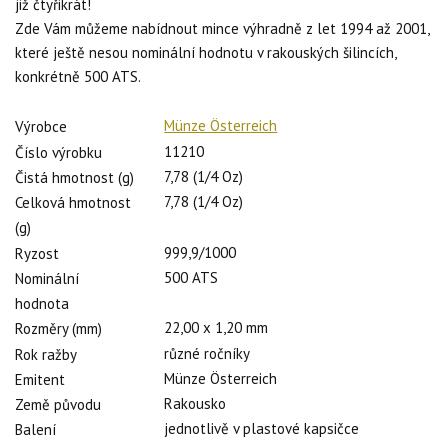
již čtyřikrát!
Zde Vám můžeme nabídnout mince výhradně z let 1994 až 2001,
které ještě nesou nominální hodnotu v rakouských šilincích,
konkrétně 500 ATS.
Münze Österreich
Výrobce
11210
Číslo výrobku
7,78 (1/4 Oz)
Čistá hmotnost (g)
7,78 (1/4 Oz)
Celková hmotnost
(g)
999,9/1000
Ryzost
500 ATS
Nominální
hodnota
22,00 x 1,20 mm
Rozměry (mm)
různé ročníky
Rok ražby
Münze Österreich
Emitent
Rakousko
Země původu
jednotlivě v plastové kapsičce
Balení