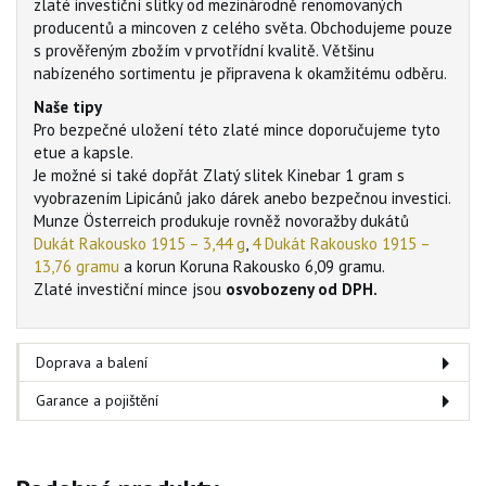
zlaté investiční slitky od mezinárodně renomovaných
producentů a mincoven z celého světa. Obchodujeme pouze
s prověřeným zbožím v prvotřídní kvalitě. Většinu
nabízeného sortimentu je připravena k okamžitému odběru.
Naše tipy
Pro bezpečné uložení této zlaté mince doporučujeme tyto
etue a kapsle.
Je možné si také dopřát Zlatý slitek Kinebar 1 gram s
vyobrazením Lipicánů jako dárek anebo bezpečnou investici.
Munze Österreich produkuje rovněž novoražby dukátů
Dukát Rakousko 1915 – 3,44 g
,
4 Dukát Rakousko 1915 –
13,76 gramu
a korun Koruna Rakousko 6,09 gramu.
Zlaté investiční mince jsou
osvobozeny od DPH.
Doprava a balení
Garance a pojištění