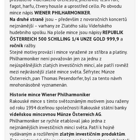
fagot, harfu, čtvery housle a uprostřed cello. Po obvodu
mince nápis
WIENER PHILHARMONIKER
.
Na druhé straně
jsou – především z novoročních koncertů
nejznámější – varhany ze Zlatého sálu Vídeňského
hudebního spolku. Na ploše mince jsou nápisy
REPUBLIK
ÖSTERREICH 500 SCHILLING 1/4 UNZE GOLD 999,9
a
ročník
ražby.
Stejné motivy provází i mince vyražené ze stříbra a platiny.
Philharmoniker není považován jen za jednu z
nejúspěšnějších zlatých investičních mincí, ale patří rovněž
mezi nejkrásnější zlaté mince světa. Šéfrytec Münze
Österreich, pan Thomas Pesendorfer, byl za tento návrh
mnohonásobně vyznamenán.
Historie mince Wiener Philharmoniker
Rakouské mince s tímto světoznámým motivem jsou raženy
od roku 1994 dceřinou společností Rakouské státní banky
vídeňskou mincovnou Münze Österreich AG
.
Philharmoniker se rychle etabloval jako jedna z
nejznámějších investičních mincí světa. Patří k hojně
vydávaným a rozšířeným
zlatým investičním produktům
.